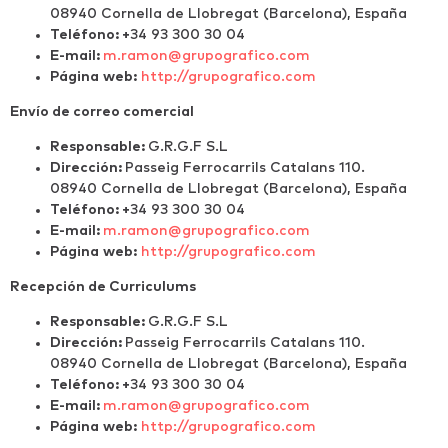
08940
Cornella de Llobregat
(Barcelona), España
Teléfono:
+
34 93 300 30 04
E-mail:
m.ramon@grupografico.com
P
á
g
i
n
a
w
e
b
:
http://grupografico.com
Envío de correo comercial
Responsable:
G.R.G.F S.L
Dirección:
Passeig Ferrocarrils Catalans 110.
08940
Cornella de Llobregat
(Barcelona), España
Teléfono:
+
34 93 300 30 04
E-mail:
m.ramon@grupografico.com
P
á
g
i
n
a
w
e
b
:
http://grupografico.com
Recepción de Curriculums
Responsable:
G.R.G.F S.L
Dirección:
Passeig Ferrocarrils Catalans 110.
08940
Cornella de Llobregat
(Barcelona), España
Teléfono:
+
34 93 300 30 04
E-mail:
m.ramon@grupografico.com
P
á
g
i
n
a
w
e
b
:
http://grupografico.com