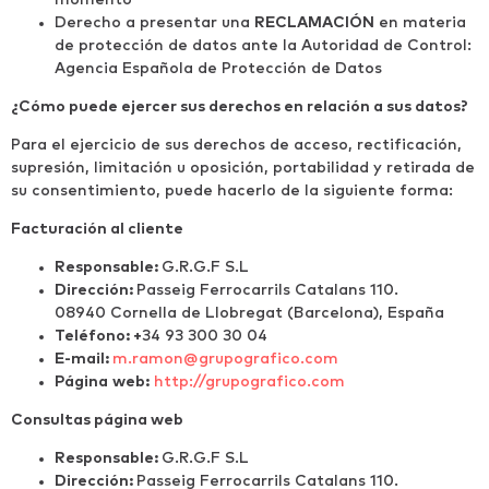
Derecho a presentar una
RECLAMACIÓN
en materia
de protección de datos ante la Autoridad de Control:
Agencia Española de Protección de Datos
¿Cómo puede ejercer sus derechos en relación a sus datos?
Para el ejercicio de sus derechos de acceso, rectificación,
supresión, limitación u oposición, portabilidad y retirada de
su consentimiento, puede hacerlo de la siguiente forma:
Facturación al cliente
Responsable:
G.R.G.F S.L
Dirección:
Passeig Ferrocarrils Catalans 110.
08940
Cornella de Llobregat
(Barcelona), España
Teléfono: +
34 93 300 30 04
E-mail:
m.ramon@grupografico.com
P
á
g
i
n
a
w
e
b
:
http://grupografico.com
Consultas página web
Responsable:
G.R.G.F S.L
Dirección:
Passeig Ferrocarrils Catalans 110.