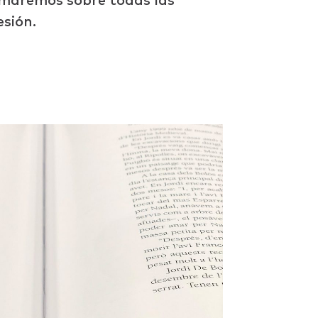
ormaremos sobre todas las
esión.